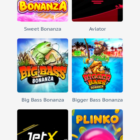
Sweet Bonanza
Aviator
Big Bass Bonanza
Bigger Bass Bonanza