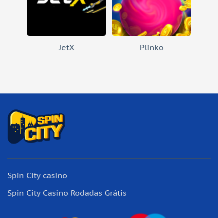
JetX
Plinko
Spin City casino
Spin City Casino Rodadas Grátis