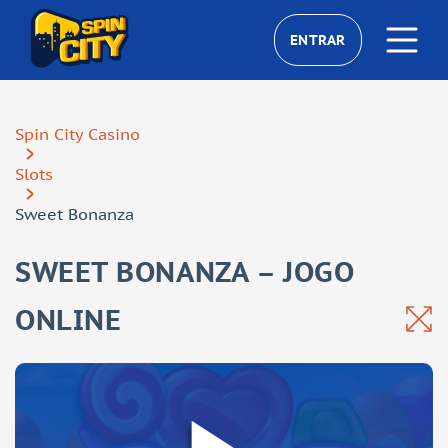
ENTRAR
Spin City Casino
Slots
Sweet Bonanza
SWEET BONANZA – JOGO
ONLINE